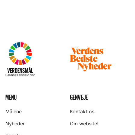
Besøg
hjemmesiden
–
VERDENSMÅL
Danmarks officielle side
MENU
GENVEJE
Målene
Kontakt os
Nyheder
Om websitet