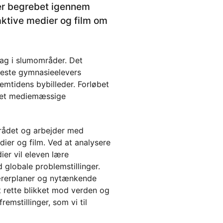
rer begrebet igennem
aktive medier og film om
dag i slumområder. Det
leste gymnasieelevers
remtidens bybilleder. Forløbet
et mediemæssige
mrådet og arbejder med
dier og film. Ved at analysere
ier vil eleven lære
globale problemstillinger.
 lærerplaner og nytænkende
at rette blikket mod verden og
remstillinger, som vi til