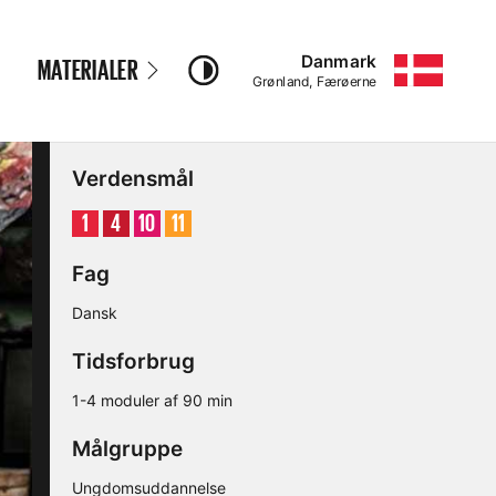
Danmark
MATERIALER
–
Grønland, Færøerne
Verdensmål
Mål
Mål
Mål
Mål
1
4
10
11
Fag
Dansk
Tidsforbrug
1-4 moduler af 90 min
Målgruppe
Ungdomsuddannelse