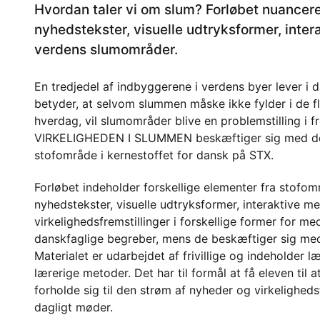
Hvordan taler vi om slum? Forløbet nuance
nyhedstekster, visuelle udtryksformer, inter
verdens slumområder.
En tredjedel af indbyggerene i verdens byer lever i 
betyder, at selvom slummen måske ikke fylder i de f
hverdag, vil slumområder blive en problemstilling i f
VIRKELIGHEDEN I SLUMMEN beskæftiger sig med d
stofområde i kernestoffet for dansk på STX.
Forløbet indeholder forskellige elementer fra stofo
nyhedstekster, visuelle udtryksformer, interaktive me
virkelighedsfremstillinger i forskellige former for med
danskfaglige begreber, mens de beskæftiger sig med 
Materialet er udarbejdet af frivillige og indeholder
lærerige metoder. Det har til formål at få eleven til 
forholde sig til den strøm af nyheder og virkelighedsf
dagligt møder.