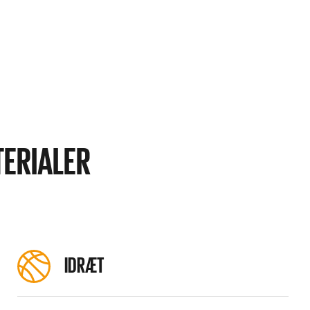
TERIALER
IDRÆT