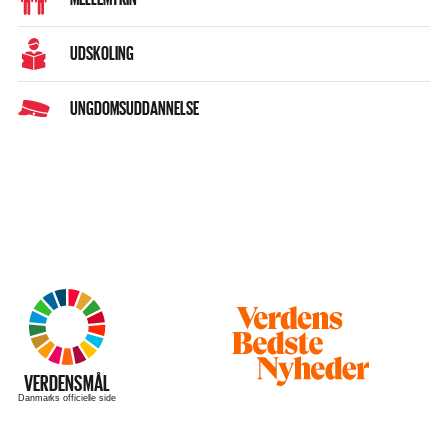
UDSKOLING
UNGDOMSUDDANNELSE
Besøg
hjemmesiden
–
VERDENSMÅL
Danmarks officielle side