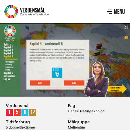
VERDENSMÅL
–
MENU
Menu
VIS ME
Danmarks officielle side
Verdensmål
Fag
Mål
Mål
Mål
Mål
Dansk
Natur/teknologi
1
5
6
12
Tidsforbrug
Målgruppe
5 dobbeltlektioner
Mellemtrin