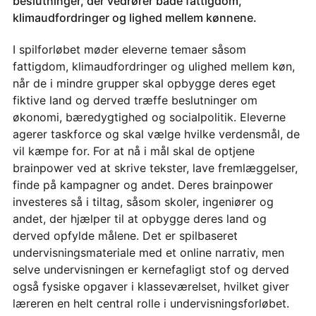
beslutninger, der vedrører både fattigdom,
klimaudfordringer og lighed mellem kønnene.
I spilforløbet møder eleverne temaer såsom
fattigdom, klimaudfordringer og ulighed mellem køn,
når de i mindre grupper skal opbygge deres eget
fiktive land og derved træffe beslutninger om
økonomi, bæredygtighed og socialpolitik. Eleverne
agerer taskforce og skal vælge hvilke verdensmål, de
vil kæmpe for. For at nå i mål skal de optjene
brainpower ved at skrive tekster, lave fremlæggelser,
finde på kampagner og andet. Deres brainpower
investeres så i tiltag, såsom skoler, ingeniører og
andet, der hjælper til at opbygge deres land og
derved opfylde målene. Det er spilbaseret
undervisningsmateriale med et online narrativ, men
selve undervisningen er kernefagligt stof og derved
også fysiske opgaver i klasseværelset, hvilket giver
læreren en helt central rolle i undervisningsforløbet.