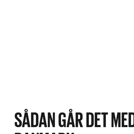
2023 var der giftrester i 54,6 procent af akt
procent af prøverne blev grænseværdierne fo
SÅDAN GÅR DET MED