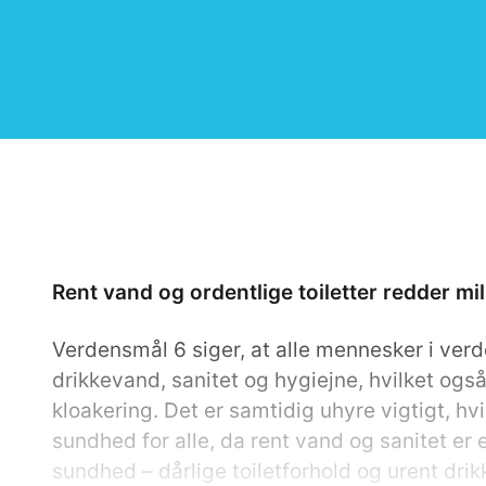
Rent vand og ordentlige toiletter redder mil
Verdensmål 6 siger, at alle mennesker i verd
drikkevand, sanitet og hygiejne, hvilket ogs
kloakering. Det er samtidig uhyre vigtigt, h
sundhed for alle, da rent vand og sanitet er 
sundhed – dårlige toiletforhold og urent drik