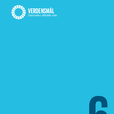
–
VERDENSMÅL
Menu
Danmarks officielle side