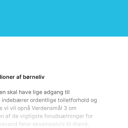
lioner af børneliv
en skal have lige adgang til
å indebærer ordentlige toiletforhold og
vis vi vil opnå Verdensmål 3 om
en af de vigtigste forudsætninger for
kevand fører eksempelvis til diarré,