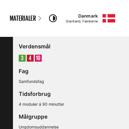
Danmark
MATERIALER
–
Grønland, Færøerne
Verdensmål
Mål
Mål
Mål
3
4
10
Fag
Samfundsfag
Tidsforbrug
4 moduler á 90 minutter
Målgruppe
Ungdomsuddannelse