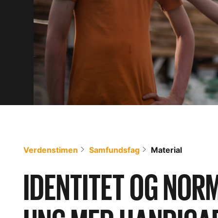
Verdenstimen
Samfundsfag
Material
IDENTITET OG NORM