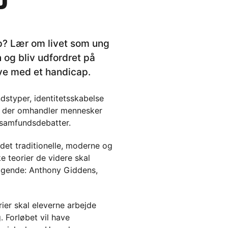
P
p? Lær om livet som ung
og bliv udfordret på
leve med et handicap.
dstyper, identitetsskabelse
le, der omhandler mennesker
 samfundsdebatter.
det traditionelle, moderne og
 teorier de videre skal
følgende: Anthony Giddens,
ier skal eleverne arbejde
. Forløbet vil have