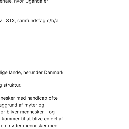
riale, hvor Uganda er
v i STX, samfundsfag c/b/a
ellige lande, herunder Danmark
 struktur.
nnesker med handicap ofte
 baggrund af myter og
or bliver mennesker – og
 kommer til at blive en del af
esten møder mennesker med