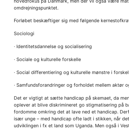
hovedfokus på Danmark, men der vil også være mate
omdrejningspunktet.
Forløbet beskæftiger sig med følgende kernestofkra
Sociologi
· Identitetsdannelse og socialisering
· Sociale og kulturelle forskelle
· Social differentiering og kulturelle mønstre i forsk
· Samfundsforandringer og forholdet mellem aktør og
Det er vigtigt at sætte handicap på skemaet, da me
oplever at blive diskrimineret go stigmatisering på
fordomme omkring det at lave ned et handicap. Derf
især unge – med handicap ofte ladt i stikken, når det
udviklingen i fx et land som Uganda. Men også i V