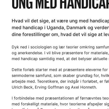
UNG MED HANDICA
Hvad vil det sige, at være ung med handica
med handicap i Uganda, Danmark og verden 
dine forestillinger om, hvad det vil sige at 
Dyk ned i sociologien og lær teorier omkring samfun
og anerkendelse. I vil blive præsentere for materia
med handicap samtidig med, at det belyser aktuelle
Dette forløb starter med at præsentere eleverne for 
senmoderne samfund, som skaber grundlag for, hvilke
arbejde med. Teoretikere, der indgår i forløbet, er 
Ulrich Beck, Erving Goffman og Axel Honneth.
I forbindelse med præsentationen af førnævntes teor
med forskelligt materiale, hvor teorierne afspejler sig