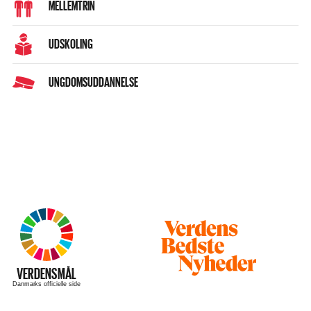
MELLEMTRIN
UDSKOLING
UNGDOMSUDDANNELSE
Besøg
hjemmesiden
–
VERDENSMÅL
Danmarks officielle side