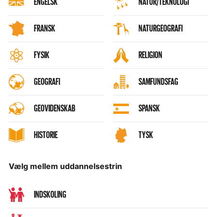
ENGELSK
NATUR/TEKNOLOGI
FRANSK
NATURGEOGRAFI
FYSIK
RELIGION
GEOGRAFI
SAMFUNDSFAG
GEOVIDENSKAB
SPANSK
HISTORIE
TYSK
Vælg mellem uddannelsestrin
INDSKOLING