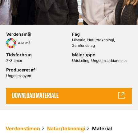
Verdensmål
Fag
Historie
Natur/teknologi
Alle mål
Samfundsfag
Tidsforbrug
Målgruppe
2-3 timer
Udskoling
Ungdomsuddannelse
Produceret af
Ungdomsbyen
DOWNLOAD MATERIALE
Verdenstimen
Natur/teknologi
Material