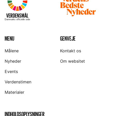
Besøg
hjemmesiden
–
VERDENSMÅL
Danmarks officielle side
MENU
GENVEJE
Målene
Kontakt os
Nyheder
Om websitet
Events
Verdenstimen
Materialer
INDHOLDSOPLYSNINGER