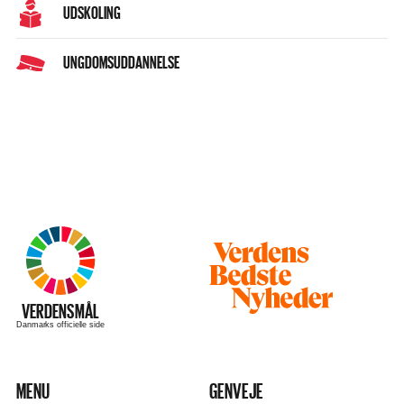
UDSKOLING
UNGDOMSUDDANNELSE
Besøg
hjemmesiden
–
VERDENSMÅL
Danmarks officielle side
MENU
GENVEJE