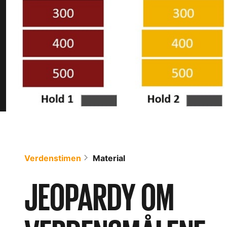
Verdenstimen
Material
JEOPARDY OM