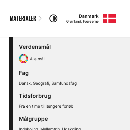
Danmark
MATERIALER
–
Grønland, Færøerne
Verdensmål
Alle mål
Fag
Dansk
Geografi
Samfundsfag
Tidsforbrug
Fra en time til længere forløb
Målgruppe
Indskoling
Mellemtrin
Udskoling