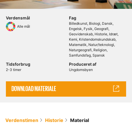
Verdensmål
Fag
Billedkunst
Biologi
Dansk
Alle mål
Engelsk
Fysik
Geografi
Geovidenskab
Historie
Idræt
Kemi
Kristendomskundskab
Matematik
Natur/teknologi
Naturgeografi
Religion
Samfundsfag
Spansk
Tidsforbrug
Produceret af
2-3 timer
Ungdomsbyen
DOWNLOAD MATERIALE
Verdenstimen
Historie
Material