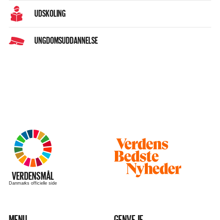
UDSKOLING
UNGDOMSUDDANNELSE
Besøg
hjemmesiden
–
VERDENSMÅL
Danmarks officielle side
MENU
GENVEJE