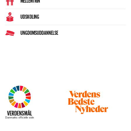
MELLEMTRIN
UDSKOLING
UNGDOMSUDDANNELSE
Besøg
hjemmesiden
–
VERDENSMÅL
Danmarks officielle side