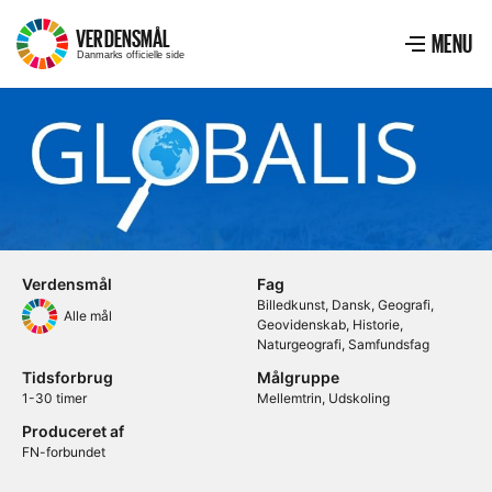
VERDENSMÅL
–
MENU
Menu
VIS ME
Danmarks officielle side
Verdensmål
Fag
Billedkunst
Dansk
Geografi
Alle mål
Geovidenskab
Historie
Naturgeografi
Samfundsfag
Tidsforbrug
Målgruppe
1-30 timer
Mellemtrin
Udskoling
Produceret af
FN-forbundet