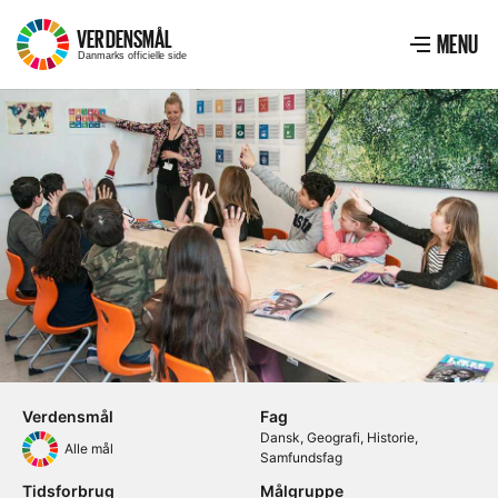
VERDENSMÅL
–
MENU
Menu
VIS ME
Danmarks officielle side
Verdensmål
Fag
Dansk
Geografi
Historie
Alle mål
Samfundsfag
Tidsforbrug
Målgruppe