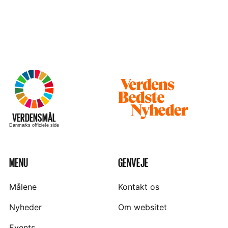
Besøg
hjemmesiden
–
VERDENSMÅL
Danmarks officielle side
MENU
GENVEJE
Målene
Kontakt os
Nyheder
Om websitet
Events