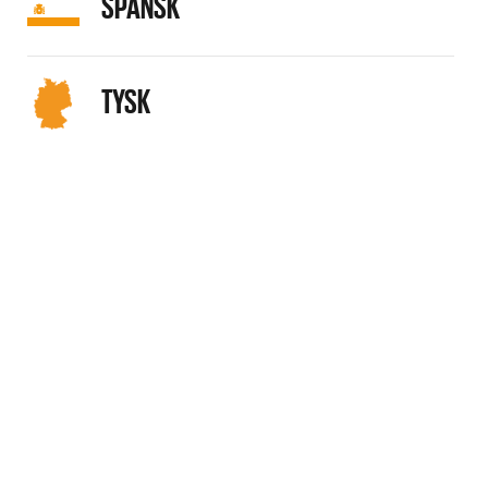
SPANSK
TYSK
FÅ VORES NYHEDSBREV