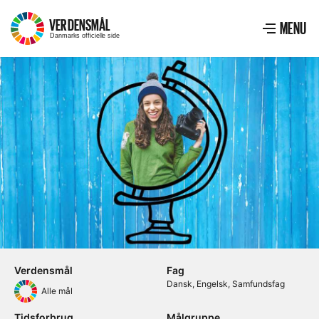
VERDENSMÅL
–
MENU
Menu
VIS ME
Danmarks officielle side
Verdensmål
Fag
Dansk
Engelsk
Samfundsfag
Alle mål
Tidsforbrug
Målgruppe