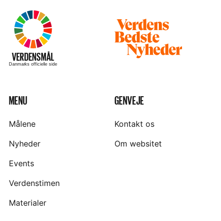
Besøg
hjemmesiden
–
VERDENSMÅL
Danmarks officielle side
MENU
GENVEJE
Målene
Kontakt os
Nyheder
Om websitet
Events
Verdenstimen
Materialer