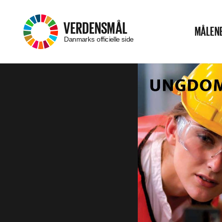
–
VERDENSMÅL
MÅLEN
Menu
Danmarks officielle side