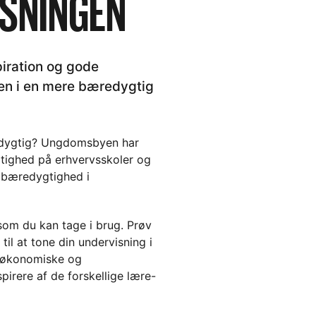
ISNINGEN
piration og gode
len i en mere bæredygtig
edygtig? Ungdomsbyen har
gtighed på erhvervsskoler og
 bæredygtighed i
som du kan tage i brug. Prøv
il at tone din undervisning i
, økonomiske og
pirere af de forskellige lære-