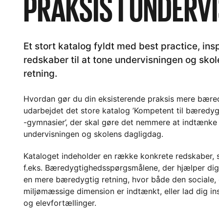
PRAKSIS I UNDERV
Et stort katalog fyldt med best practice, ins
redskaber til at tone undervisningen og sko
retning.
Hvordan gør du din eksisterende praksis mere bær
udarbejdet det store katalog ’Kompetent til bæredy
-gymnasier’, der skal gøre det nemmere at indtænke
undervisningen og skolens dagligdag.
Kataloget indeholder en række konkrete redskaber, 
f.eks. Bæredygtighedsspørgsmålene, der hjælper dig t
en mere bæredygtig retning, hvor både den sociale
miljømæssige dimension er indtænkt, eller lad dig ins
og elevfortællinger.