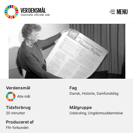
VERDENSMÅL
–
MENU
Menu
VIS ME
Danmarks officielle side
Verdensmål
Fag
Dansk
Historie
Samfundsfag
Alle mål
Tidsforbrug
Målgruppe
20 minutter
Udskoling
Ungdomsuddannelse
Produceret af
FN-forbundet