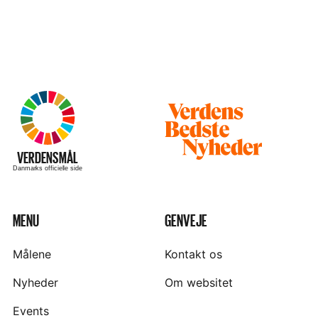
Besøg
hjemmesiden
–
VERDENSMÅL
Danmarks officielle side
MENU
GENVEJE
Målene
Kontakt os
Nyheder
Om websitet
Events