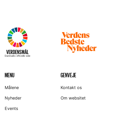
Besøg
hjemmesiden
–
VERDENSMÅL
Danmarks officielle side
MENU
GENVEJE
Målene
Kontakt os
Nyheder
Om websitet
Events