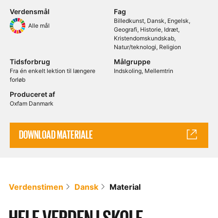
Verdensmål
Fag
Billedkunst
Dansk
Engelsk
Alle mål
Geografi
Historie
Idræt
Kristendomskundskab
Natur/teknologi
Religion
Tidsforbrug
Målgruppe
Fra én enkelt lektion til længere
Indskoling
Mellemtrin
forløb
Produceret af
Oxfam Danmark
DOWNLOAD MATERIALE
Verdenstimen
Dansk
Material