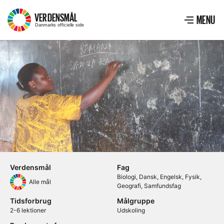
VERDENSMÅL
–
MENU
Menu
VIS ME
Danmarks officielle side
Verdensmål
Fag
Biologi
Dansk
Engelsk
Fysik
Alle mål
Geografi
Samfundsfag
Tidsforbrug
Målgruppe
2-6 lektioner
Udskoling