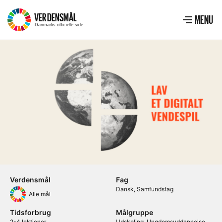
VERDENSMÅL
–
MENU
Menu
VIS ME
Danmarks officielle side
Verdensmål
Fag
Dansk
Samfundsfag
Alle mål
Tidsforbrug
Målgruppe
2-4 lektioner.
Udskoling
Ungdomsuddannelse