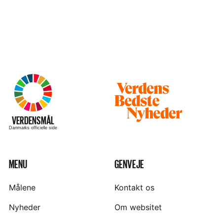
Besøg
hjemmesiden
–
VERDENSMÅL
Danmarks officielle side
MENU
GENVEJE
Målene
Kontakt os
Nyheder
Om websitet