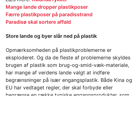
Mange lande dropper plastikposer
Færre plastikposer på paradisstrand
Paradisø skal sortere affald
Store lande og byer slår ned på plastik
Opmærksomheden på plastikproblemerne er
eksploderet. Og da de fleste af problemerne skyldes
brugen af plastik som brug-og-smid-væk-materiale,
har mange af verdens lande valgt at indføre
begrænsninger på især engangsplastik. Både Kina og
EU har vedtaget regler, der skal forbyde eller
begrænse en række typiske engangsprodukter, som
for eksempel engangsbestik, sugerør og vatpinde.
Selvom hver enkelt vatpind er ret lille og ikke ser ud
af meget, udgør de sammen med sugerørene en ret
FÅ VORES NYHEDSBREV
stor del af plastikskraldet i havet. Det europæiske
forbud ventes derfor at reducere mængden af plastik
Tilmeld dig Verdens Bedste Nyheders gratis