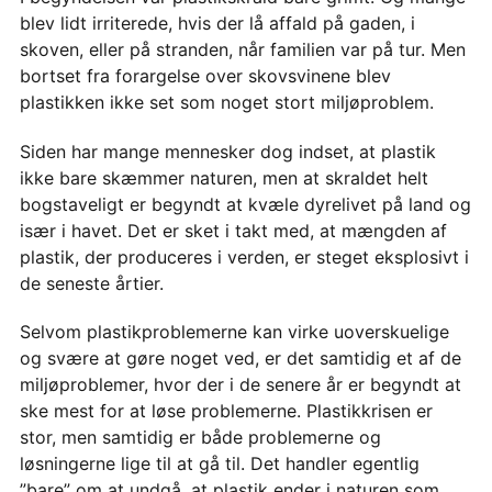
blev lidt irriterede, hvis der lå affald på gaden, i
skoven, eller på stranden, når familien var på tur. Men
bortset fra forargelse over skovsvinene blev
plastikken ikke set som noget stort miljøproblem.
Siden har mange mennesker dog indset, at plastik
ikke bare skæmmer naturen, men at skraldet helt
bogstaveligt er begyndt at kvæle dyrelivet på land og
især i havet. Det er sket i takt med, at mængden af
plastik, der produceres i verden, er steget eksplosivt i
de seneste årtier.
Selvom plastikproblemerne kan virke uoverskuelige
og svære at gøre noget ved, er det samtidig et af de
miljøproblemer, hvor der i de senere år er begyndt at
ske mest for at løse problemerne. Plastikkrisen er
stor, men samtidig er både problemerne og
løsningerne lige til at gå til. Det handler egentlig
”bare” om at undgå, at plastik ender i naturen som