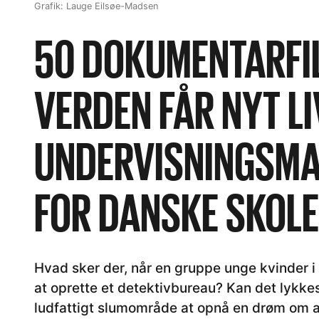
Grafik: Lauge Eilsøe-Madsen
50 DOKUMENTARFI
VERDEN FÅR NYT L
UNDERVISNINGSMA
FOR DANSKE SKOL
Hvad sker der, når en gruppe unge kvinder i 
at oprette et detektivbureau? Kan det lykkes
ludfattigt slumområde at opnå en drøm om a