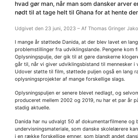
hvad gør man, når man som dansker arver e
nødt til at tage helt til Ghana for at hente de
Udgivet den 23 juni, 2023
– Af Thomas Gringer Jak
I mange år støttede Danida, at der blev lavet en l
problemstillinger fra udviklingslande. Pengene kom f
Oplysningspulje, der gik til at gøre danskerne kloge
går til, når vi giver udviklingsbistand til mennesker i
Udover støtte til film, støttede puljen også en lang
oplysningsprojekter af mange forskellige slags.
Oplysningspuljen er senere blevet nedlagt, og selvo
produceret mellem 2002 og 2019, nu har et par år 
stadig aktuelle.
Danida har nu udvalgt 50 af dokumentarfilmene og br
undervisningsmateriale, som danske skolelærere kan 
i en række forskellige emner, som blandt andet dans