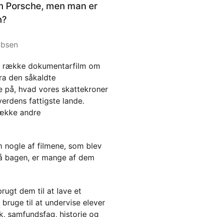
n Porsche, men man er
n?
obsen
ang række dokumentarfilm om
ra den såkaldte
re på, hvad vores skattekroner
 verdens fattigste lande.
 række andre
m nogle af filmene, som blev
på bagen, er mange af dem
ugt dem til at lave et
bruge til at undervise elever
k, samfundsfag, historie og