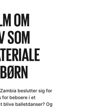
LM OM
IV SOM
TERIALE
EBØRN
Zambia beslutter sig for
 for beboere i et
t blive balletdanser? Og