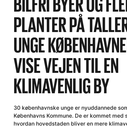
BILFRI BYER OG FL
PLANTER PÅ TALLE
UNGE KØBENHAVNE
VISE VEJEN TIL EN
KLIMAVENLIG BY
30 københavnske unge er nyuddannede som
Københavns Kommune. De er kommet med sek
hvordan hovedstaden bliver en mere klimave