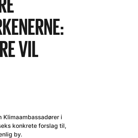
ERE
RKENERNE:
RE VIL
 Klimaambassadører i
s konkrete forslag til,
nlig by.