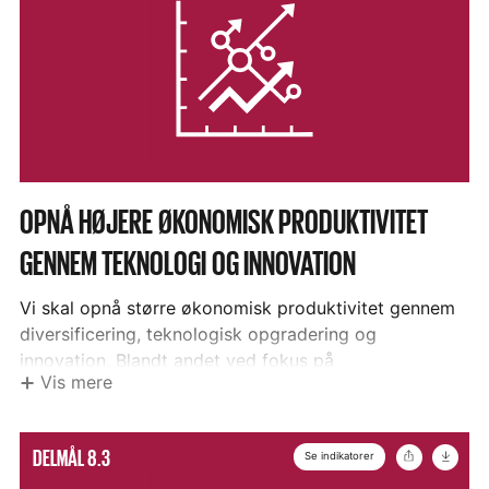
FN's Indikatorer
8.1.1. Årlig reel BNP-vækst per indbygger
DELMÅL
OPNÅ HØJERE ØKONOMISK PRODUKTIVITET
8.2
GENNEM TEKNOLOGI OG INNOVATION
–
Vi skal opnå større økonomisk produktivitet gennem
diversificering, teknologisk opgradering og
innovation. Blandt andet ved fokus på
Vis mere
arbejdskrævende sektorer der giver høj værditilførsel.
Vis
Del
Hent
Danske Indikatorer
DELMÅL 8.3
Se indikatorer
ikon
mere
8.2.i. Overlevelsesrate for virksomheder 8.2.ii.