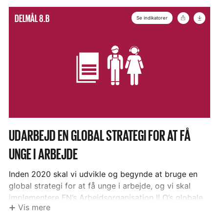
Danske Indikatorer
Vis
Del
Hent
DELMÅL 8.B
Se indikatorer
N/A Der er ikke identificeret relevante danske
ikon
mere
målepunkter til supplering af FN’s globalt
gældende indikatorer for dette delmål, som
opfylde der metodiske principper, og som ikke
alene måler på ressourceinput. Der henvises til
målepunkterne 17.3.i, 17.3.ii og 17.11.i.
FN's Indikatorer
8.a.1. Forpligtelser og udbetalinger af
handelsrelateret bistand
DELMÅL
UDARBEJD EN GLOBAL STRATEGI FOR AT FÅ
8.B
UNGE I ARBEJDE
–
Inden 2020 skal vi udvikle og begynde at bruge en
global strategi for at få unge i arbejde, og vi skal
implementere FN’s Arbejdsorganisation ILO’s globale
Vis mere
jobpagt (Global Jobs Pact).