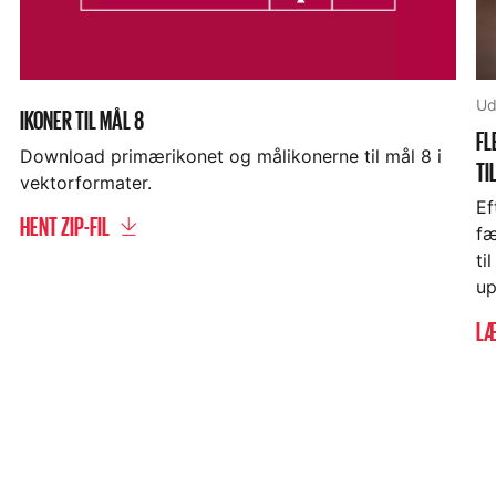
operationaliseret national strategi for at få unge
i arbejde, som en særskilt del af den nationale
strategi for beskæftigelse
Ud
IKONER TIL MÅL 8
FL
Download primærikonet og målikonerne til mål 8 i
TI
vektorformater.
Ef
HENT ZIP-FIL
fæ
ti
up
LÆ