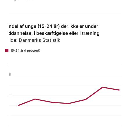
Andel af unge (15-24 år) der ikke er under
uddannelse, i beskæftigelse eller i træning
Kilde:
Danmarks Statistik
15-24 år (i procent)
20
17,5
15
12,5
10
7,5
5