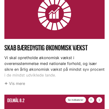
DELMÅL
SKAB BÆREDYGTIG ØKONOMISK VÆKST
8.1
Vi skal opretholde økonomisk vækst i
overensstemmelse med nationale forhold, og især
–
sikre en årlig økonomisk vækst på mindst syv procent
i de mindst udviklede lande.
Vis mere
Danske Indikatorer
8.1.i. Arbejdsproduktivitet 8.1.ii.
Vis
Del
Hent
DELMÅL 8.2
Se indikatorer
Bruttonationalindkomst per indbygger 8.1.iii.
ikon
mere
Nettonationalindkomst per indbygger