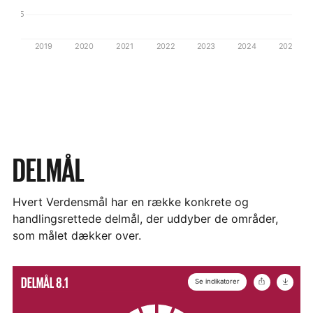
2,5
0
2019
2020
2021
2022
2023
2024
2025
DELMÅL
Hvert Verdensmål har en række konkrete og
handlingsrettede delmål, der uddyber de områder,
som målet dækker over.
Vis
Del
Hent
DELMÅL 8.1
Se indikatorer
ikon
mere