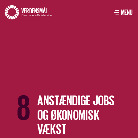
VERDENSMÅL
–
MENU
Menu
VIS ME
Danmarks officielle side
8
ANSTÆNDIGE JOBS
OG ØKONOMISK
VÆKST