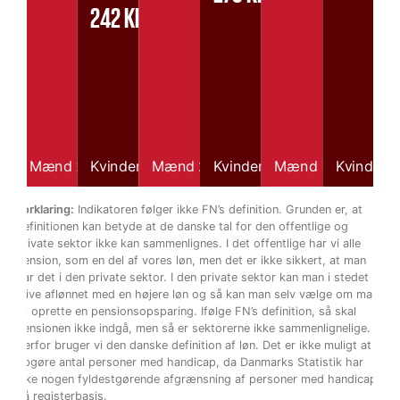
verdens tredje- eller fjerdebedste land at drive
242 KR.
virksomhed i perioden 2015-2020.
Mænd 2017
Kvinder 2017
Mænd 2022
Kvinder 2022
Mænd 2024
Kvinder 
Forklaring:
Indikatoren følger ikke FN’s definition. Grunden er, at
definitionen kan betyde at de danske tal for den offentlige og
private sektor ikke kan sammenlignes. I det offentlige har vi alle
pension, som en del af vores løn, men det er ikke sikkert, at man
har det i den private sektor. I den private sektor kan man i stedet
blive aflønnet med en højere løn og så kan man selv vælge om man
vil oprette en pensionsopsparing. Ifølge FN’s definition, så skal
pensionen ikke indgå, men så er sektorerne ikke sammenlignelige.
Derfor bruger vi den danske definition af løn. Det er ikke muligt at
opgøre antal personer med handicap, da Danmarks Statistik har
ikke nogen fyldestgørende afgrænsning af personer med handicap
på registerbasis.