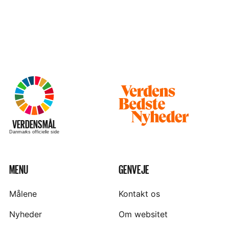
Besøg
hjemmesiden
–
VERDENSMÅL
Danmarks officielle side
MENU
GENVEJE
Målene
Kontakt os
Nyheder
Om websitet