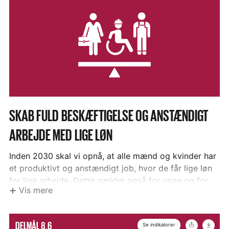
lande gå forrest.
Danske Indikatorer
8.4.i. Danskernes forbrug omsat til arealbehov
FN's Indikatorer
8.4.1. Materielt fodaftryk, materielle fodaftryk
per indbygger og materielt fodaftryk per BNP
8.4.2. Indenlandsk materialeforbrug, indenlandsk
DELMÅL
SKAB FULD BESKÆFTIGELSE OG ANSTÆNDIGT
materialeforbrug per indbygger og indenlandsk
8.5
ARBEJDE MED LIGE LØN
materialeforbrug i forhold til BNP
–
Inden 2030 skal vi opnå, at alle mænd og kvinder har
et produktivt og anstændigt job, hvor de får lige løn
for lige arbejde. Dette gælder også for unge og for
Vis mere
personer med handicap.
Vis
Del
Hent
Danske Indikatorer
DELMÅL 8.6
Se indikatorer