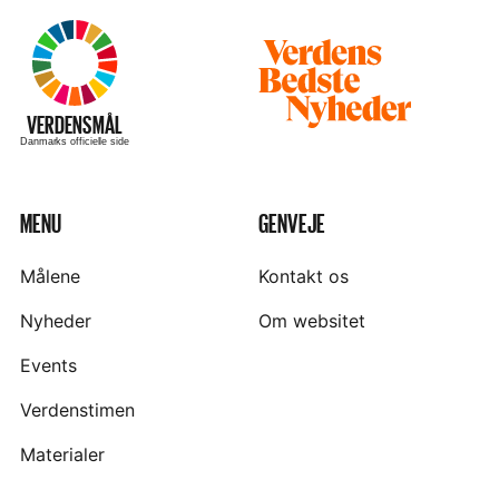
Besøg
hjemmesiden
–
VERDENSMÅL
Danmarks officielle side
MENU
GENVEJE
Målene
Kontakt os
Nyheder
Om websitet
Events
Verdenstimen
Materialer