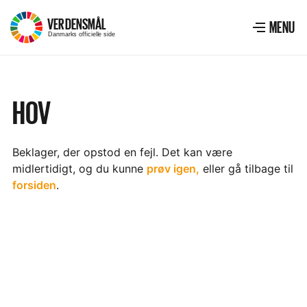
VERDENSMÅL
–
MENU
Menu
VIS ME
Danmarks officielle side
HOV
Beklager, der opstod en fejl. Det kan være
midlertidigt, og du kunne
prøv igen,
eller gå tilbage til
forsiden
.