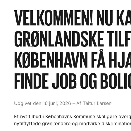
VELKOMMEN! NU K
GRØNLANDSKE TILF
KØBENHAVN FÅ HJÆ
FINDE JOB OG BOLI
Udgivet den 16 juni, 2026
– Af Teitur Larsen
Et nyt tilbud i Københavns Kommune skal gøre overg
nytilflyttede grønlændere og modvirke diskriminatio