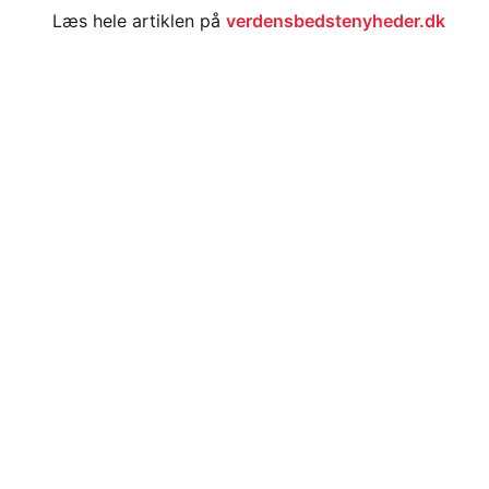
Læs hele artiklen på
verdensbedstenyheder.dk
MENU
GENV
Målene
Kont
–
VERDENSMÅL
Danmarks officielle side
Nyheder
Om w