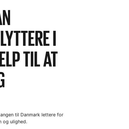
AN
LYTTERE I
LP TIL AT
G
angen til Danmark lettere for
n og ulighed.