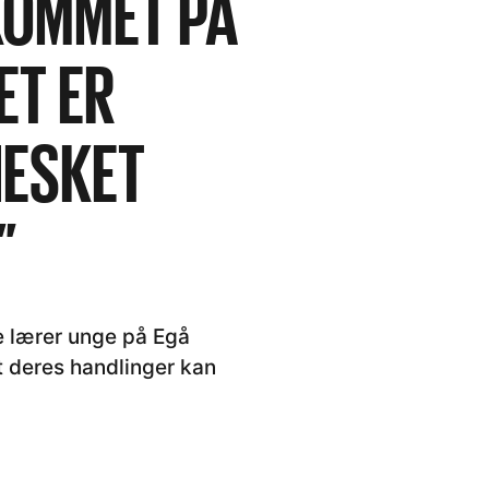
KOMMET PÅ
ET ER
NESKET
”
e lærer unge på Egå
 deres handlinger kan