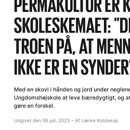
PERMAKULTUR ER 
SKOLESKEMAET: ”D
TROEN PÅ, AT MEN
IKKE ER EN SYNDER
Med en skovl i hånden og jord under neglen
Ungdomshøjskole at leve bæredygtigt, og at
gøre en forskel.
Udgivet den 06 juli, 2025
– Af Lærke Kobberup