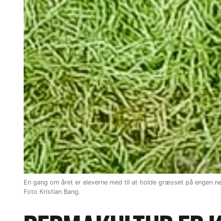
En gang om året er eleverne med til at holde græsset på engen ne
Foto Kristian Bang.