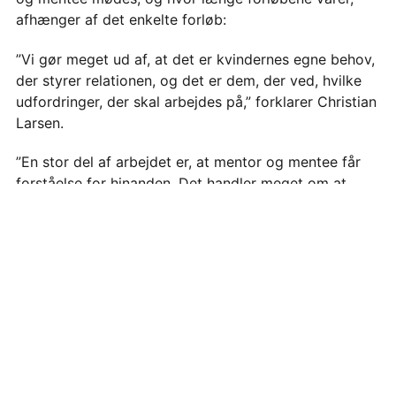
afhænger af det enkelte forløb:
”Vi gør meget ud af, at det er kvindernes egne behov,
der styrer relationen, og det er dem, der ved, hvilke
udfordringer, der skal arbejdes på,” forklarer Christian
Larsen.
”En stor del af arbejdet er, at mentor og mentee får
forståelse for hinanden. Det handler meget om at
stille de rigtige spørgsmål, så de forstår hinandens
udgangspunkt. For eksempel at få forståelse for
flygtningebaggrund. Hvad betyder det, at man er rejst
FÅ VORES NYHEDSBREV
fra det, man er vant til? Hvem er de her kvinder, hvad
kan de faktisk med den rette støtte?”
Tilmeld dig Verdens Bedste Nyheders gratis
nyhedsbrev og få fremskridt, løsninger og nyt
MENNESKER ER MERE END ET ARBEJDE
om Verdensmålene leveret direkte i din
mailboks hver mandag.
Mentornetværket fokuserer primært på kvinder med