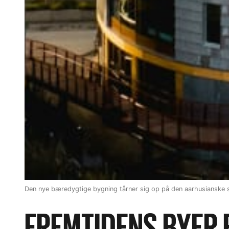
Den nye bæredygtige bygning tårner sig op på den aarhusianske
FREMTIDENS BYER 