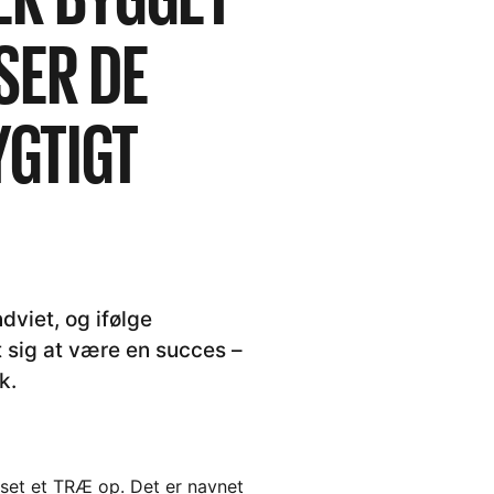
ISER DE
YGTIGT
dviet, og ifølge
t sig at være en succes –
k.
kset et TRÆ op. Det er navnet