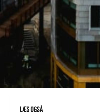
LÆS OGSÅ