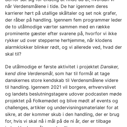
når Verdensmålene i tide. De har igennem deres
karrierer hørt på utallige skåltaler og set nok grafer,
der råber på handling. Igennem fem programmer leder
de to utålmodige værter sammen med en række
prominente gæster efter svarene på, hvorfor vi ikke
rykker ud over stepperne herhjemme, når klodens
alarmklokker blinker rødt, og vi allerede ved, hvad der
skal til?
De utålmodige er første aktivitet i projektet
Dansker,
kend dine Verdensmål
, som har til formål at tage
danskernes store kendskab til Verdensmålene videre
til handling. Igennem 2021 vil borgere, erhvervslivet
og landets beslutningstagere udover podcasten møde
projektet på Folkemødet og blive mødt af events og
challenges, artikler og undervisningsmaterialer for at
sikre, at der kommer skub i den handling, der er brug
for, hvis vi skal nå i mål på de ni år, der er tilbage