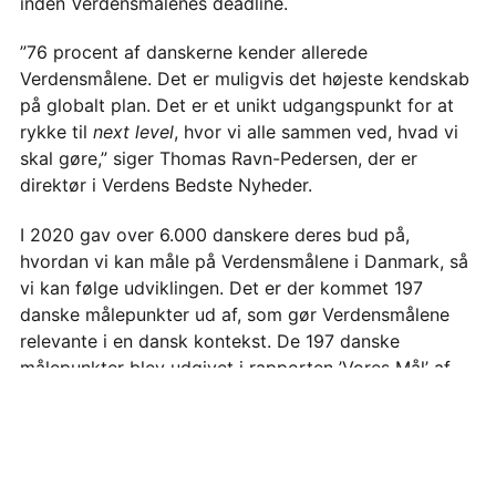
inden Verdensmålenes deadline.
”76 procent af danskerne kender allerede
Verdensmålene. Det er muligvis det højeste kendskab
på globalt plan. Det er et unikt udgangspunkt for at
rykke til
next level
, hvor vi alle sammen ved, hvad vi
skal gøre,” siger Thomas Ravn-Pedersen, der er
direktør i Verdens Bedste Nyheder.
I 2020 gav over 6.000 danskere deres bud på,
hvordan vi kan måle på Verdensmålene i Danmark, så
vi kan følge udviklingen. Det er der kommet 197
danske målepunkter ud af, som gør Verdensmålene
relevante i en dansk kontekst. De 197 danske
målepunkter blev udgivet i rapporten ’Vores Mål’ af
Danmarks Statistik og 2030-panelet. Med årlige data
viser målepunkterne, hvordan Danmark klarer sig med
at leve op til målene, og hvor vi skal hen.
Dansker,
FÅ VORES NYHEDSBREV
kend dine Verdensmål
tager udgangspunkt i relevante