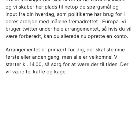
og vi skaber her plads til netop de spørgsmål og
input fra din hverdag, som politikerne har brug for i
deres arbejde med målene fremadrettet i Europa. Vi
bruger twitter under hele arrangementet, så hvis du vil
være forberedt, kan du allerede nu oprette en konto.
Arrangementet er primært for dig, der skal stemme
første eller anden gang, men alle er velkomne! Vi
starter kl. 14.00, så sørg for at være der til tiden. Der
vil være te, kaffe og kage.
Læs mere om
Europe We Want – Det Europa vi ønsker
og de 12 krav til et bæredygtigt EU
.
Læs mere om
iLoveGlobalGoals
.
FÅ VORES NYHEDSBREV
Tilmeld dig Verdens Bedste Nyheders gratis
TILMELD DIG HER
nyhedsbrev og få fremskridt, løsninger og nyt
om Verdensmålene leveret direkte i din