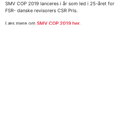
SMV COP 2019 lanceres i år som led i 25-året for
FSR- danske revisorers CSR Pris.
Læs mere om
SMV COP 2019 her.
Læs mere om
FSR – danske revisorers CSR Pris 2019
her.
FÅ VORES NYHEDSBREV
SPRED BUDSKABET
Tilmeld dig Verdens Bedste Nyheders gratis
nyhedsbrev og få fremskridt, løsninger og nyt
Del med andre
om Verdensmålene leveret direkte i din
mailboks hver mandag.
E-mail til en du kender
Dit
navn
Din
email
TILMELD