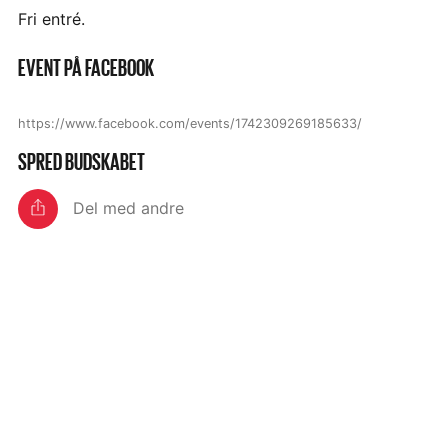
Fri entré.
EVENT PÅ FACEBOOK
https://www.facebook.com/events/1742309269185633/
SPRED BUDSKABET
Del med andre
E-mail til en du kender
FÅ VORES NYHEDSBREV
Tilmeld dig Verdens Bedste Nyheders gratis
nyhedsbrev og få fremskridt, løsninger og nyt
om Verdensmålene leveret direkte i din
mailboks hver mandag.