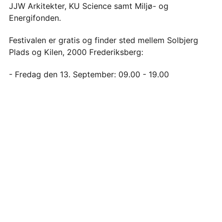
JJW Arkitekter, KU Science samt Miljø- og
Energifonden.
Festivalen er gratis og finder sted mellem Solbjerg
Plads og Kilen, 2000 Frederiksberg:
- Fredag den 13. September: 09.00 - 19.00
- Lørdag den 14. Spetember: 10.00 - 16.00
LÆS MERE
FÅ VORES NYHEDSBREV
Læs mere om eventet på begivenheden på facebook
https://www.facebook.com/events/1075385245983821/
Tilmeld dig Verdens Bedste Nyheders gratis
nyhedsbrev og få fremskridt, løsninger og nyt
SPRED BUDSKABET
om Verdensmålene leveret direkte i din
mailboks hver mandag.
Del med andre
Dit
E-mail til en du kender
navn