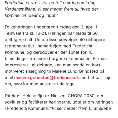
Fredericia er vært for en folkehøring omkring
Verdensmålene. Vi ser meget frem til, hvad der
kommer af ideer og input.”
Folkehøringen finder sted tirsdag den 2. april i
Tøjhuset fra kl. 16-21. Høringen har plads til 50
deltagere i alt. Ud af disse udvælges 40 deltagere
repræsentativt i samarbejde med Fredericia
Kommune, og derudover er der åbnet for 10
tilmeldinger fra andre borgere i kommunen. Er man
interesseret i at deltage, kan man sende en kort
motiveret ansøgning til Malene Lund Grindsted på
mail
malene.grindsted@fredericia.dk
med et par linjer
om, hvorfor man ønsker at deltage.
Direktør Helene Bjerre-Nielsen, CHORA 2030, der
udvikler og faciliterer høringerne, udtaler om høringen
i Fredericia Kommune:
”Vi ser meget frem til at skabe
rammerne for en spændende dag for både kommunen